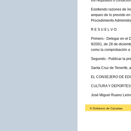
los requisitos o condici
Existiendo razones de ín
amparo de lo previsto en
Procedimiento Administr
R E S U E L V O:
Primero.- Delegar en el 
9/2001, de 28 de diciem
como la comprobación a q
Segundo.- Publicar la pre
Santa Cruz de Tenerife, 
EL CONSEJERO DE ED
CULTURA Y DEPORTES
José Miguel Ruano León
© Gobierno de Canarias