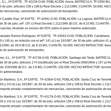
e, S.L.; Nº EXPTE.: TF-42234-O-00; POBLACIÓN: Arona; MATRÍCULA: TF-0350-BU;
30 de julio; artículos 158 y 198.b) Real Decreto 1.211/1990; CUANTÍA: 50.000; 
e mercancías, careciendo de autorización de transportes.
del Castillo Díaz; Nº EXPTE.: TF-42941-O-00; POBLACIÓN: La Laguna; MATRÍCUL
, de 30 de julio; artº. 197.c) Real Decreto 1.211/1990 (B.O.E. de 8.10.90); CUA
rcancías, llevando un exceso del 55% sobre el peso máximo autorizado.
alvador Ramos Rodríguez; Nº EXPTE.: TF-43043-O-00; POBLACIÓN: Candelaria
 140.a), en relación con el artº. 141.o) Ley 16/1987, de 30 de julio; artículos 41 y 
11/1990, de 28.9 (B.O.E. de 8.10.90); CUANTÍA: 50.000; HECHO INFRACTOR: tran
o de autorización de transportes.
avier, S.L.; Nº EXPTE.: TF-42739-O-00; POBLACIÓN: Santiago del Teide; MATRÍC
 de 30 de julio; artículos 174 (modificado por el Real Decreto 858/1994) y 197.a) 
creto 159/1996 (B.O.C. de 2.8.96); CUANTÍA: 250.000; HECHO INFRACTOR: funció
n administrativa.
ón Martínez, S.A.; Nº EXPTE.: TF-42904-O-00; POBLACIÓN: Santa Cruz de Teneri
3 y 141.b) Ley 16/1987, de 30 de julio; artículos 158 y 198.b) Real Decreto 1.21
orte privado complementario de mercancías, careciendo de autorización de tra
ón Martínez, S.A.; Nº EXPTE.: TF-43179-O-00; POBLACIÓN: Santa Cruz de Teneri
3 y 141.b) Ley 16/1987, de 30 de julio; artículos 158 y 198.b) Real Decreto 1.21
orte privado complementario de mercancías, careciendo de autorización de tra