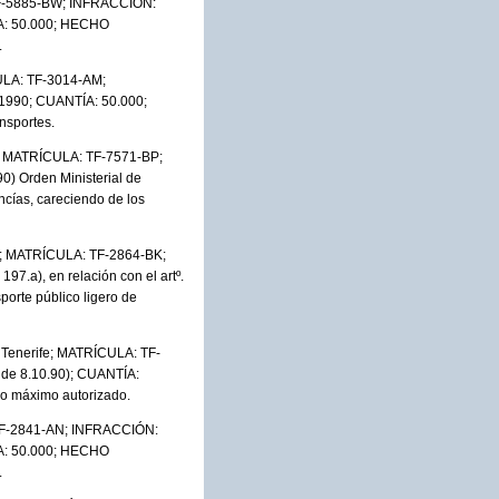
 TF-5885-BW; INFRACCIÓN:
TÍA: 50.000; HECHO
.
CULA: TF-3014-AM;
1/1990; CUANTÍA: 50.000;
nsportes.
e; MATRÍCULA: TF-7571-BP;
90) Orden Ministerial de
ías, careciendo de los
a; MATRÍCULA: TF-2864-BK;
197.a), en relación con el artº.
orte público ligero de
 Tenerife; MATRÍCULA: TF-
. de 8.10.90); CUANTÍA:
o máximo autorizado.
 TF-2841-AN; INFRACCIÓN:
TÍA: 50.000; HECHO
.