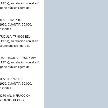
197.a), en relación con el artº.
orte público ligero de
ULA: TF-5207-BJ;
1/1990; CUANTÍA: 50.000;
nsportes.
ATRÍCULA: TF-9096-BD;
197.a), en relación con el artº.
orte público ligero de
na; MATRÍCULA: TF-6307-AW;
197.a), en relación con el artº.
orte público ligero de
ULA: TF-5766-BT;
1/1990; CUANTÍA: 50.000;
nsportes.
F-8270-AN; INFRACCIÓN:
TÍA: 50.000; HECHO
.