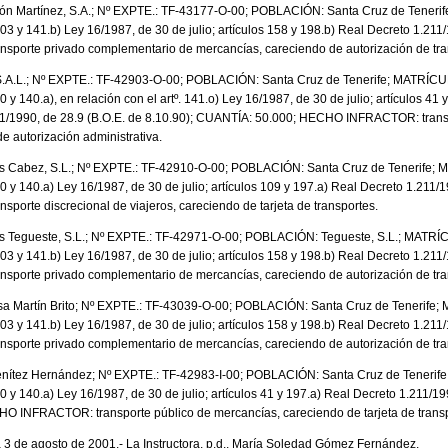
ón Martínez, S.A.; Nº EXPTE.: TF-43177-O-00; POBLACIÓN: Santa Cruz de Teneri
3 y 141.b) Ley 16/1987, de 30 de julio; artículos 158 y 198.b) Real Decreto 1.21
orte privado complementario de mercancías, careciendo de autorización de tra
S.A.L.; Nº EXPTE.: TF-42903-O-00; POBLACIÓN: Santa Cruz de Tenerife; MATRÍC
 140.a), en relación con el artº. 141.o) Ley 16/1987, de 30 de julio; artículos 41 y 
11/1990, de 28.9 (B.O.E. de 8.10.90); CUANTÍA: 50.000; HECHO INFRACTOR: transp
e autorización administrativa.
s Cabez, S.L.; Nº EXPTE.: TF-42910-O-00; POBLACIÓN: Santa Cruz de Tenerife;
 y 140.a) Ley 16/1987, de 30 de julio; artículos 109 y 197.a) Real Decreto 1.211
rte discrecional de viajeros, careciendo de tarjeta de transportes.
 Tegueste, S.L.; Nº EXPTE.: TF-42971-O-00; POBLACIÓN: Tegueste, S.L.; MATRÍ
3 y 141.b) Ley 16/1987, de 30 de julio; artículos 158 y 198.b) Real Decreto 1.21
orte privado complementario de mercancías, careciendo de autorización de tra
a Martín Brito; Nº EXPTE.: TF-43039-O-00; POBLACIÓN: Santa Cruz de Tenerife
3 y 141.b) Ley 16/1987, de 30 de julio; artículos 158 y 198.b) Real Decreto 1.21
orte privado complementario de mercancías, careciendo de autorización de tra
enítez Hernández; Nº EXPTE.: TF-42983-I-00; POBLACIÓN: Santa Cruz de Tenerif
y 140.a) Ley 16/1987, de 30 de julio; artículos 41 y 197.a) Real Decreto 1.211/19
 INFRACTOR: transporte público de mercancías, careciendo de tarjeta de transp
a 3 de agosto de 2001.- La Instructora, p.d., María Soledad Gómez Fernández.