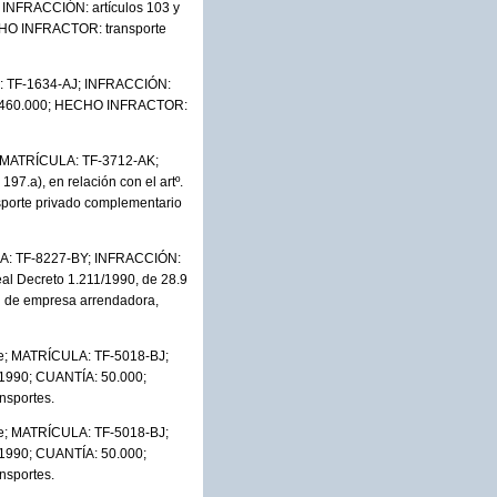
 INFRACCIÓN: artículos 103 y
HECHO INFRACTOR: transporte
A: TF-1634-AJ; INFRACCIÓN:
NTÍA: 460.000; HECHO INFRACTOR:
; MATRÍCULA: TF-3712-AK;
197.a), en relación con el artº.
sporte privado complementario
ULA: TF-8227-BY; INFRACCIÓN:
Real Decreto 1.211/1990, de 28.9
n de empresa arrendadora,
fe; MATRÍCULA: TF-5018-BJ;
1/1990; CUANTÍA: 50.000;
nsportes.
fe; MATRÍCULA: TF-5018-BJ;
1/1990; CUANTÍA: 50.000;
nsportes.