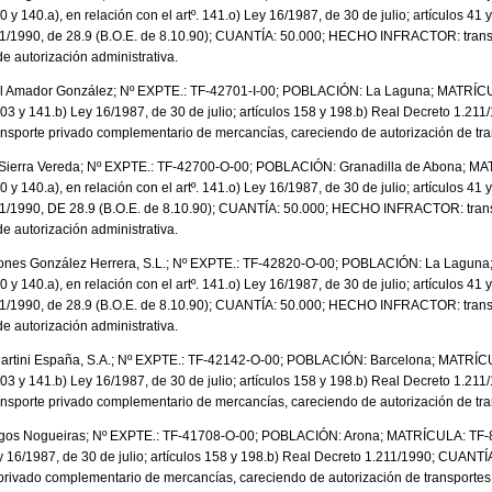
 140.a), en relación con el artº. 141.o) Ley 16/1987, de 30 de julio; artículos 41 y 
11/1990, de 28.9 (B.O.E. de 8.10.90); CUANTÍA: 50.000; HECHO INFRACTOR: transp
e autorización administrativa.
l Amador González; Nº EXPTE.: TF-42701-I-00; POBLACIÓN: La Laguna; MATRÍC
3 y 141.b) Ley 16/1987, de 30 de julio; artículos 158 y 198.b) Real Decreto 1.21
orte privado complementario de mercancías, careciendo de autorización de tra
. Sierra Vereda; Nº EXPTE.: TF-42700-O-00; POBLACIÓN: Granadilla de Abona; M
 140.a), en relación con el artº. 141.o) Ley 16/1987, de 30 de julio; artículos 41 y 
11/1990, DE 28.9 (B.O.E. de 8.10.90); CUANTÍA: 50.000; HECHO INFRACTOR: transp
e autorización administrativa.
iones González Herrera, S.L.; Nº EXPTE.: TF-42820-O-00; POBLACIÓN: La Lagu
 140.a), en relación con el artº. 141.o) Ley 16/1987, de 30 de julio; artículos 41 y 
11/1990, de 28.9 (B.O.E. de 8.10.90); CUANTÍA: 50.000; HECHO INFRACTOR: transp
e autorización administrativa.
artini España, S.A.; Nº EXPTE.: TF-42142-O-00; POBLACIÓN: Barcelona; MATRÍC
3 y 141.b) Ley 16/1987, de 30 de julio; artículos 158 y 198.b) Real Decreto 1.21
orte privado complementario de mercancías, careciendo de autorización de tra
igos Nogueiras; Nº EXPTE.: TF-41708-O-00; POBLACIÓN: Arona; MATRÍCULA: T
ey 16/1987, de 30 de julio; artículos 158 y 198.b) Real Decreto 1.211/1990; CUAN
rivado complementario de mercancías, careciendo de autorización de transportes