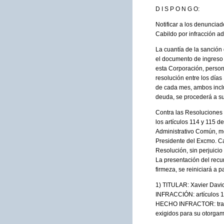
D I S P O N G O:
Notificar a los denuncia
Cabildo por infracción ad
La cuantía de la sanción
el documento de ingreso 
esta Corporación, persona
resolución entre los días
de cada mes, ambos inclus
deuda, se procederá a su
Contra las Resoluciones r
los artículos 114 y 115 
Administrativo Común, mod
Presidente del Excmo. Cab
Resolución, sin perjuicio
La presentación del recu
firmeza, se reiniciará a 
1) TITULAR: Xavier Dav
INFRACCIÓN: artículos 10
HECHO INFRACTOR: transp
exigidos para su otorgam