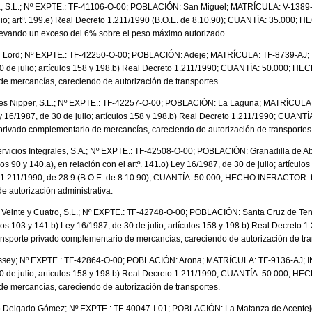
, S.L.; Nº EXPTE.: TF-41106-O-00; POBLACIÓN: San Miguel; MATRÍCULA: V-1389-
lio; artº. 199.e) Real Decreto 1.211/1990 (B.O.E. de 8.10.90); CUANTÍA: 35.000
llevando un exceso del 6% sobre el peso máximo autorizado.
d Lord; Nº EXPTE.: TF-42250-O-00; POBLACIÓN: Adeje; MATRÍCULA: TF-8739-AJ; 
30 de julio; artículos 158 y 198.b) Real Decreto 1.211/1990; CUANTÍA: 50.000; 
e mercancías, careciendo de autorización de transportes.
ones Nipper, S.L.; Nº EXPTE.: TF-42257-O-00; POBLACIÓN: La Laguna; MATRÍCUL
ey 16/1987, de 30 de julio; artículos 158 y 198.b) Real Decreto 1.211/1990; CUAN
rivado complementario de mercancías, careciendo de autorización de transportes
rvicios Integrales, S.A.; Nº EXPTE.: TF-42508-O-00; POBLACIÓN: Granadilla de
 90 y 140.a), en relación con el artº. 141.o) Ley 16/1987, de 30 de julio; artículos 
o 1.211/1990, de 28.9 (B.O.E. de 8.10.90); CUANTÍA: 50.000; HECHO INFRACTOR: tr
e autorización administrativa.
c Veinte y Cuatro, S.L.; Nº EXPTE.: TF-42748-O-00; POBLACIÓN: Santa Cruz de Te
s 103 y 141.b) Ley 16/1987, de 30 de julio; artículos 158 y 198.b) Real Decreto 
orte privado complementario de mercancías, careciendo de autorización de tra
ssey; Nº EXPTE.: TF-42864-O-00; POBLACIÓN: Arona; MATRÍCULA: TF-9136-AJ; I
30 de julio; artículos 158 y 198.b) Real Decreto 1.211/1990; CUANTÍA: 50.000; 
e mercancías, careciendo de autorización de transportes.
o Delgado Gómez; Nº EXPTE.: TF-40047-I-01; POBLACIÓN: La Matanza de Acente