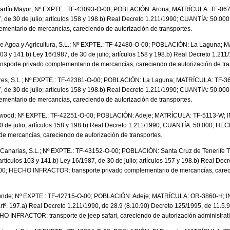
artín Mayor; Nº EXPTE.: TF-43093-O-00; POBLACIÓN: Arona; MATRÍCULA: TF-067
7, de 30 de julio; artículos 158 y 198.b) Real Decreto 1.211/1990; CUANTÍA: 50
ementario de mercancías, careciendo de autorización de transportes.
e Agoa y Agricultura, S.L.; Nº EXPTE.: TF-42480-O-00; POBLACIÓN: La Laguna;
3 y 141.b) Ley 16/1987, de 30 de julio; artículos 158 y 198.b) Real Decreto 1.21
orte privado complementario de mercancías, careciendo de autorización de tra
res, S.L.; Nº EXPTE.: TF-42381-O-00; POBLACIÓN: La Laguna; MATRÍCULA: TF-36
7, de 30 de julio; artículos 158 y 198.b) Real Decreto 1.211/1990; CUANTÍA: 50
ementario de mercancías, careciendo de autorización de transportes.
hewood; Nº EXPTE.: TF-42251-O-00; POBLACIÓN: Adeje; MATRÍCULA: TF-5113-W; I
30 de julio; artículos 158 y 198.b) Real Decreto 1.211/1990; CUANTÍA: 50.000; 
e mercancías, careciendo de autorización de transportes.
Canarias, S.L.; Nº EXPTE.: TF-43152-O-00; POBLACIÓN: Santa Cruz de Tenerife
ículos 103 y 141.b) Ley 16/1987, de 30 de julio; artículos 157 y 198.b) Real Decr
00; HECHO INFRACTOR: transporte privado complementario de mercancías, carec
nde; Nº EXPTE.: TF-42715-O-00; POBLACIÓN: Adeje; MATRÍCULA: OR-3860-H; IN
artº. 197.a) Real Decreto 1.211/1990, de 28.9 (8.10.90) Decreto 125/1995, de 11.5.9
INFRACTOR: transporte de jeep safari, careciendo de autorización administrativa