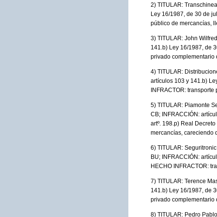
2) TITULAR: Transchinea
Ley 16/1987, de 30 de ju
público de mercancías, 
3) TITULAR: John Wilfre
141.b) Ley 16/1987, de 
privado complementario d
4) TITULAR: Distribuci
artículos 103 y 141.b) L
INFRACTOR: transporte p
5) TITULAR: Piamonte Se
CB; INFRACCIÓN: artículos
artº. 198.p) Real Decret
mercancías, careciendo d
6) TITULAR: Seguritroni
BU; INFRACCIÓN: artículo
HECHO INFRACTOR: transp
7) TITULAR: Terence Ma
141.b) Ley 16/1987, de 
privado complementario d
8) TITULAR: Pedro Pabl