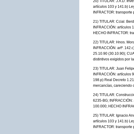
20) TITULAR: J.A.D. In
artículos 103 y 141.b) L
INFRACTOR: transporte p
21) TITULAR: Ccial. Ber
INFRACCIÓN: artículos 10
HECHO INFRACTOR: transp
22) TITULAR: Hnos. Mora
INFRACCIÓN: artº. 142.c) 
25.10.90 (30.10.90); CU
distintivos exigidos por l
23) TITULAR: Juan Feli
INFRACCIÓN: artículos 90 y
198.p) Real Decreto 1.2
mercancías, careciendo d
24) TITULAR: Construcci
6235-BG; INFRACCIÓN: art
100.000; HECHO INFRACTO
25) TITULAR: Ignacio A
artículos 103 y 141.b) L
INFRACTOR: transporte p