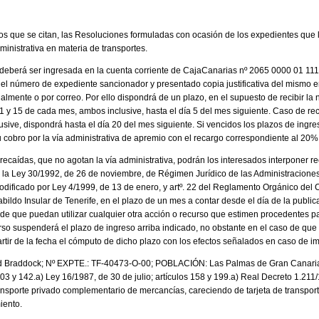
dos que se citan, las Resoluciones formuladas con ocasión de los expedientes que l
ministrativa en materia de transportes.
 deberá ser ingresada en la cuenta corriente de CajaCanarias nº 2065 0000 01 1
el número de expediente sancionador y presentado copia justificativa del mismo e
lmente o por correo. Por ello dispondrá de un plazo, en el supuesto de recibir la n
 1 y 15 de cada mes, ambos inclusive, hasta el día 5 del mes siguiente. Caso de reci
ive, dispondrá hasta el día 20 del mes siguiente. Si vencidos los plazos de ingre
 cobro por la vía administrativa de apremio con el recargo correspondiente al 20% 
ecaídas, que no agotan la vía administrativa, podrán los interesados interponer re
de la Ley 30/1992, de 26 de noviembre, de Régimen Jurídico de las Administracione
ificado por Ley 4/1999, de 13 de enero, y artº. 22 del Reglamento Orgánico del Ca
ildo Insular de Tenerife, en el plazo de un mes a contar desde el día de la public
 de que puedan utilizar cualquier otra acción o recurso que estimen procedentes pa
rso suspenderá el plazo de ingreso arriba indicado, no obstante en el caso de qu
partir de la fecha el cómputo de dicho plazo con los efectos señalados en caso de i
id Braddock; Nº EXPTE.: TF-40473-O-00; POBLACIÓN: Las Palmas de Gran Cana
3 y 142.a) Ley 16/1987, de 30 de julio; artículos 158 y 199.a) Real Decreto 1.21
orte privado complementario de mercancías, careciendo de tarjeta de transporte
iento.