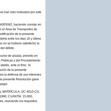
es han sido instruidos por este
114005082, haciendo constar en
n el Área de Transportes de
otificación de la presente
birla entre los días 16 y último
so no se hubiere satisfecho la
del débito.
curso de alzada, previsto en
s Públicas y del Procedimiento
bildo, ante el Ilmo. Sr.
ación de la presente
ra la defensa de sus intereses.
e la presente Resolución gane
mpago.
ria; MATRÍCULA: GC-4010-CG;
1/1990; CUANTÍA: 15.000;
s, reuniendo los requisitos