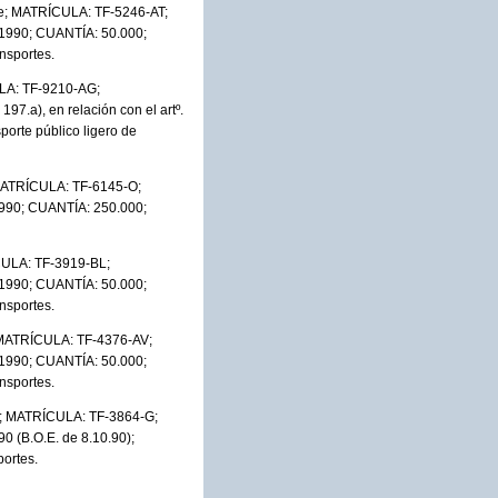
fe; MATRÍCULA: TF-5246-AT;
1/1990; CUANTÍA: 50.000;
nsportes.
ULA: TF-9210-AG;
197.a), en relación con el artº.
orte público ligero de
 MATRÍCULA: TF-6145-O;
/1990; CUANTÍA: 250.000;
CULA: TF-3919-BL;
1/1990; CUANTÍA: 50.000;
nsportes.
; MATRÍCULA: TF-4376-AV;
1/1990; CUANTÍA: 50.000;
nsportes.
e; MATRÍCULA: TF-3864-G;
90 (B.O.E. de 8.10.90);
ortes.