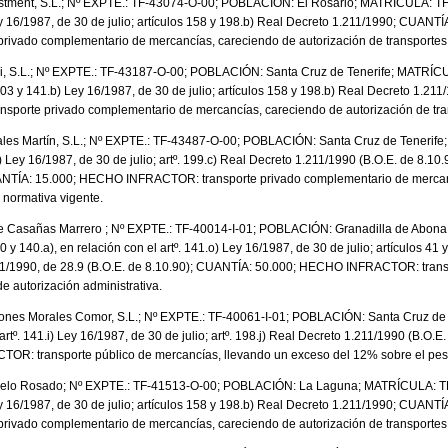
vestment, S.L.; Nº EXPTE.: TF-43074-O-00; POBLACIÓN: El Rosario; MATRÍCULA:
ey 16/1987, de 30 de julio; artículos 158 y 198.b) Real Decreto 1.211/1990; CUAN
rivado complementario de mercancías, careciendo de autorización de transportes
di, S.L.; Nº EXPTE.: TF-43187-O-00; POBLACIÓN: Santa Cruz de Tenerife; MATRÍ
3 y 141.b) Ley 16/1987, de 30 de julio; artículos 158 y 198.b) Real Decreto 1.21
orte privado complementario de mercancías, careciendo de autorización de tra
les Martín, S.L.; Nº EXPTE.: TF-43487-O-00; POBLACIÓN: Santa Cruz de Tenerif
Ley 16/1987, de 30 de julio; artº. 199.c) Real Decreto 1.211/1990 (B.O.E. de 8.10.
ANTÍA: 15.000; HECHO INFRACTOR: transporte privado complementario de mercanc
a normativa vigente.
pe Casañas Marrero ; Nº EXPTE.: TF-40014-I-01; POBLACIÓN: Granadilla de Abon
 140.a), en relación con el artº. 141.o) Ley 16/1987, de 30 de julio; artículos 41 y 
11/1990, de 28.9 (B.O.E. de 8.10.90); CUANTÍA: 50.000; HECHO INFRACTOR: transp
e autorización administrativa.
ones Morales Comor, S.L.; Nº EXPTE.: TF-40061-I-01; POBLACIÓN: Santa Cruz de
º. 141.i) Ley 16/1987, de 30 de julio; artº. 198.j) Real Decreto 1.211/1990 (B.O.E
R: transporte público de mercancías, llevando un exceso del 12% sobre el pes
rvelo Rosado; Nº EXPTE.: TF-41513-O-00; POBLACIÓN: La Laguna; MATRÍCULA:
ey 16/1987, de 30 de julio; artículos 158 y 198.b) Real Decreto 1.211/1990; CUAN
rivado complementario de mercancías, careciendo de autorización de transportes