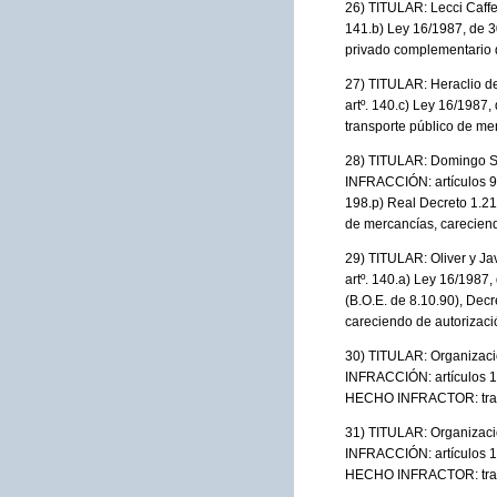
26) TITULAR: Lecci Caff
141.b) Ley 16/1987, de 
privado complementario d
27) TITULAR: Heraclio 
artº. 140.c) Ley 16/1987
transporte público de me
28) TITULAR: Domingo S
INFRACCIÓN: artículos 90 y
198.p) Real Decreto 1.2
de mercancías, careciend
29) TITULAR: Oliver y J
artº. 140.a) Ley 16/1987,
(B.O.E. de 8.10.90), De
careciendo de autorizació
30) TITULAR: Organizaci
INFRACCIÓN: artículos 10
HECHO INFRACTOR: transp
31) TITULAR: Organizaci
INFRACCIÓN: artículos 10
HECHO INFRACTOR: transp