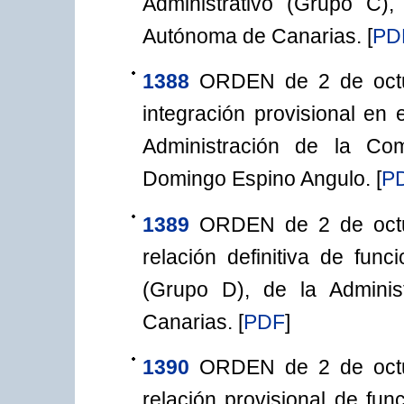
Administrativo (Grupo C)
Autónoma de Canarias.
[
PD
1388
ORDEN de 2 de octu
integración provisional en 
Administración de la C
Domingo Espino Angulo.
[
P
1389
ORDEN de 2 de octu
relación definitiva de func
(Grupo D), de la Admini
Canarias.
[
PDF
]
1390
ORDEN de 2 de octu
relación provisional de fun