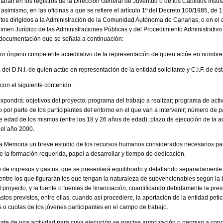
tarán en los registros de la Dirección General de Juventud o de los Cabildos Insula
simismo, en las oficinas a que se refiere el artículo 1º del Decreto 100/1985, de 19
os dirigidos a la Administración de la Comunidad Autónoma de Canarias, o en el ar
men Jurídico de las Administraciones Públicas y del Procedimiento Administrativo
documentación que se señala a continuación:
por órgano competente acreditativo de la representación de quien actúe en nombre d
el D.N.I. de quien actúe en representación de la entidad solicitante y C.I.F. de ést
con el siguiente contenido:
expondrá: objetivos del proyecto; programa del trabajo a realizar; programa de ac
 por parte de los participantes del entorno en el que van a intervenir; número de p
 edad de los mismos (entre los 18 y 26 años de edad); plazo de ejecución de la ac
del año 2000.
la Memoria un breve estudio de los recursos humanos considerados necesarios para
e la formación requerida, papel a desarrollar y tiempo de dedicación.
n de ingresos y gastos, que se presentará equilibrado y detallando separadamente 
 entre los que figurarán los que tengan la naturaleza de subvencionables según la
 proyecto, y la fuente o fuentes de financiación, cuantificando debidamente la prev
astos previstos, entre ellas, cuando así procediere, la aportación de la entidad peti
 o cuotas de los jóvenes participantes en el campo de trabajo.
rate de una actividad para cuya ejecución se precise autorización o permiso a conc