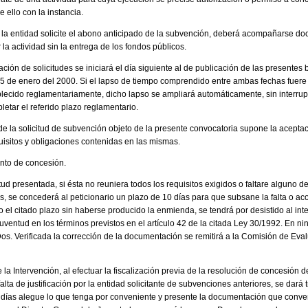
 ello con la instancia.
 la entidad solicite el abono anticipado de la subvención, deberá acompañarse do
la actividad sin la entrega de los fondos públicos.
ación de solicitudes se iniciará el día siguiente al de publicación de las presentes 
15 de enero del 2000. Si el lapso de tiempo comprendido entre ambas fechas fuere 
blecido reglamentariamente, dicho lapso se ampliará automáticamente, sin interru
etar el referido plazo reglamentario.
de la solicitud de subvención objeto de la presente convocatoria supone la aceptac
uisitos y obligaciones contenidas en las mismas.
nto de concesión.
ud presentada, si ésta no reuniera todos los requisitos exigidos o faltare alguno 
os, se concederá al peticionario un plazo de 10 días para que subsane la falta o a
 el citado plazo sin haberse producido la enmienda, se tendrá por desistido al in
uventud en los términos previstos en el artículo 42 de la citada Ley 30/1992. En n
os. Verificada la corrección de la documentación se remitirá a la Comisión de Eval
 la Intervención, al efectuar la fiscalización previa de la resolución de concesión 
alta de justificación por la entidad solicitante de subvenciones anteriores, se dará t
 días alegue lo que tenga por conveniente y presente la documentación que conv