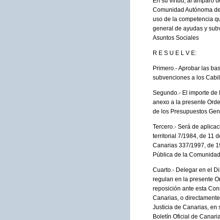
En su virtud, al amparo d
Comunidad Autónoma de Ca
uso de la competencia que
general de ayudas y sub
Asuntos Sociales
R E S U E L V E:
Primero.- Aprobar las ba
subvenciones a los Cabil
Segundo.- El importe de l
anexo a la presente Orde
de los Presupuestos Gen
Tercero.- Será de aplicac
territorial 7/1984, de 1
Canarias 337/1997, de 19
Pública de la Comunidad 
Cuarto.- Delegar en el D
regulan en la presente Or
reposición ante esta Cons
Canarias, o directamente
Justicia de Canarias, en 
Boletín Oficial de Canari