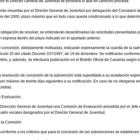
 por el Director General de Juventud se proveerá lo que en Derecho proceda.
serán resueltas por el Director General de Juventud por delegación del Consejero 
re del 2000, plazo máximo que en todo caso queda condicionado a lo que determin
a obligación de resolver, se entenderán desestimadas las solicitudes presentadas p
 expresa dentro del plazo indicado en el apartado anterior.
e concesión, debidamente motivadas, indicarán expresamente la cuantía de la subv
ículo 25 del citado Decreto 337/1997, de 19 de diciembre. Se notificarán conforme 
re, y, además, se efectuará publicación en el Boletín Oficial de Canarias según lo
la resolución de concesión de la subvención está supeditada a su aceptación expres
azo máximo de treinta días siguientes a su notificación. En caso de no otorgarse en
cedida.
e Evaluación.
a Dirección General de Juventud una Comisión de Evaluación presidida por el Jefe 
uatro vocales designados por el Director General de Juventud.
 la Comisión:
s conforme a los criterios que para la concesión de las subvenciones se establecen