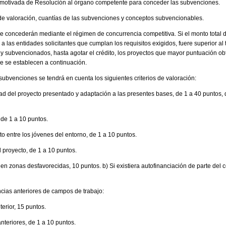
a motivada de Resolución al órgano competente para conceder las subvenciones.
 de valoración, cuantías de las subvenciones y conceptos subvencionables.
 concederán mediante el régimen de concurrencia competitiva. Si el monto total 
 las entidades solicitantes que cumplan los requisitos exigidos, fuere superior al t
 subvencionados, hasta agotar el crédito, los proyectos que mayor puntuación ob
ue se establecen a continuación.
ubvenciones se tendrá en cuenta los siguientes criterios de valoración:
idad del proyecto presentado y adaptación a las presentes bases, de 1 a 40 puntos,
, de 1 a 10 puntos.
o entre los jóvenes del entorno, de 1 a 10 puntos.
l proyecto, de 1 a 10 puntos.
 en zonas desfavorecidas, 10 puntos. b) Si existiera autofinanciación de parte del co
ncias anteriores de campos de trabajo:
erior, 15 puntos.
anteriores, de 1 a 10 puntos.