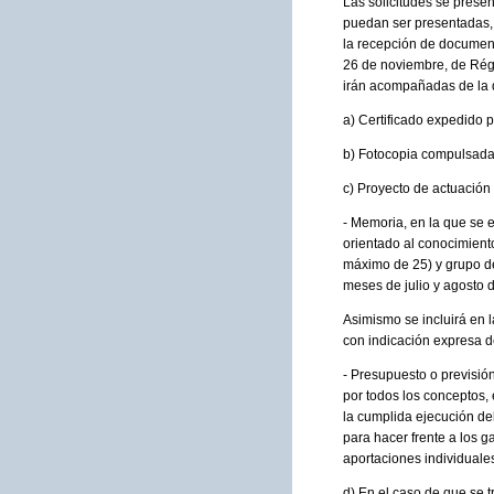
Las solicitudes se presen
puedan ser presentadas, a
la recepción de document
26 de noviembre, de Régi
irán acompañadas de la 
a) Certificado expedido 
b) Fotocopia compulsada d
c) Proyecto de actuación 
- Memoria, en la que se 
orientado al conocimiento
máximo de 25) y grupo de
meses de julio y agosto 
Asimismo se incluirá en 
con indicación expresa d
- Presupuesto o previsió
por todos los conceptos,
la cumplida ejecución del
para hacer frente a los g
aportaciones individuales
d) En el caso de que se t