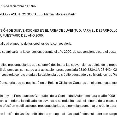
a 16 de diciembre de 1999.
EO Y ASUNTOS SOCIALES, Marcial Morales Martín.
SIÓN DE SUBVENCIONES EN EL ÁREA DE JUVENTUD, PARA EL DESARROLL
SUPUESTARIO DEL AÑO 2000.
nalidad e importe de los créditos de la convocatoria.
 se aplicarán a la concesión, durante el año 2000, de subvenciones para el desar
réditos presupuestarios que se prevé destinar a las subvenciones objeto de la pres
0) de pesetas, con cargo a la aplicación presupuestaria 23.09.323A.LA-23.4424.02
vocatoria condicionada a la existencia de crédito adecuado y suficiente en los P
onsejería que se publicará en el Boletín Oficial de Canarias en el primer cuatrime
en la Ley de Presupuestos Generales de la Comunidad Autónoma para el año 2000 
uantía inferior a la indicada, en cuyo caso se reducirá hasta el importe de la misma 
se efectúen modificaciones presupuestarias que permitan aumentar el crédito para 
n función de las disponibilidades presupuestarias, pudiéndose atender con cargo