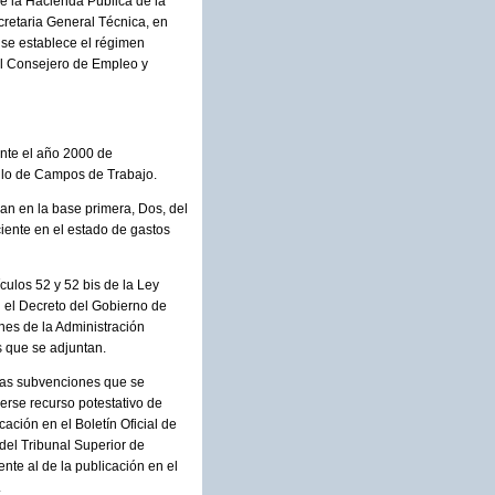
de la Hacienda Pública de la
cretaria General Técnica, en
 se establece el régimen
el Consejero de Empleo y
ante el año 2000 de
ollo de Campos de Trabajo.
can en la base primera, Dos, del
iente en el estado de gastos
culos 52 y 52 bis de la Ley
n el Decreto del Gobierno de
nes de la Administración
s que se adjuntan.
 las subvenciones que se
nerse recurso potestativo de
ación en el Boletín Oficial de
del Tribunal Superior de
nte al de la publicación en el
.