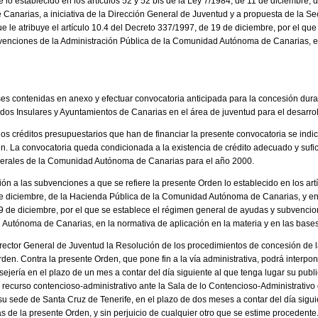
e lo establecido en los artículos 52 y 52 bis de la Ley 7/1984, de 11 de diciembre, 
narias, a iniciativa de la Dirección General de Juventud y a propuesta de la Se
 le atribuye el artículo 10.4 del Decreto 337/1997, de 19 de diciembre, por el que
venciones de la Administración Pública de la Comunidad Autónoma de Canarias, 
ses contenidas en anexo y efectuar convocatoria anticipada para la concesión dur
dos Insulares y Ayuntamientos de Canarias en el área de juventud para el desarr
os créditos presupuestarios que han de financiar la presente convocatoria se indi
n. La convocatoria queda condicionada a la existencia de crédito adecuado y sufic
erales de la Comunidad Autónoma de Canarias para el año 2000.
ión a las subvenciones a que se refiere la presente Orden lo establecido en los artí
1 de diciembre, de la Hacienda Pública de la Comunidad Autónoma de Canarias, y e
 de diciembre, por el que se establece el régimen general de ayudas y subvencio
Autónoma de Canarias, en la normativa de aplicación en la materia y en las base
irector General de Juventud la Resolución de los procedimientos de concesión de
den. Contra la presente Orden, que pone fin a la vía administrativa, podrá interpo
ejería en el plazo de un mes a contar del día siguiente al que tenga lugar su public
 recurso contencioso-administrativo ante la Sala de lo Contencioso-Administrativo 
su sede de Santa Cruz de Tenerife, en el plazo de dos meses a contar del día siguie
as de la presente Orden, y sin perjuicio de cualquier otro que se estime procedente