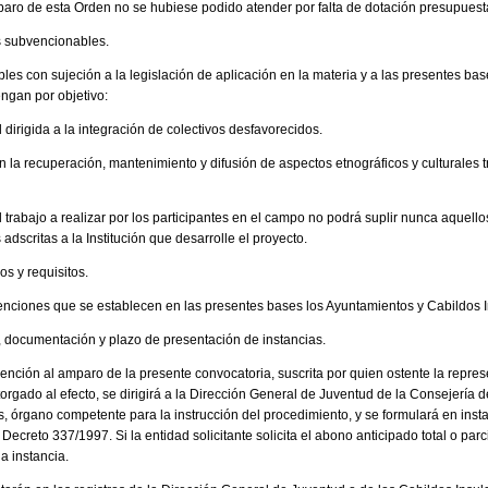
paro de esta Orden no se hubiese podido atender por falta de dotación presupuestar
 subvencionables.
es con sujeción a la legislación de aplicación en la materia y a las presentes bas
ngan por objetivo:
 dirigida a la integración de colectivos desfavorecidos.
 la recuperación, mantenimiento y difusión de aspectos etnográficos y culturales t
 trabajo a realizar por los participantes en el campo no podrá suplir nunca aquell
 adscritas a la Institución que desarrolle el proyecto.
os y requisitos.
venciones que se establecen en las presentes bases los Ayuntamientos y Cabildos 
s, documentación y plazo de presentación de instancias.
ención al amparo de la presente convocatoria, suscrita por quien ostente la repres
orgado al efecto, se dirigirá a la Dirección General de Juventud de la Consejería
 órgano competente para la instrucción del procedimiento, y se formulará en insta
o Decreto 337/1997. Si la entidad solicitante solicita el abono anticipado total o pa
ha instancia.