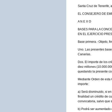
Santa Cruz de Tenerife, 
EL CONSEJERO DE EMPL
A N E X O
BASES PARA LA CONCE
EN EL EJERCICIO PRE
Base primera.- Objeto, fi
Uno. Las presentes bases
Canarias.
Dos. El importe de los c
diez millones (10.000.00
quedando la presente con
Mediante Orden de esta C
importe:
a) Será disminuido, si 
finalidad un crédito de c
convocatoria, salvo que 
b) Podrá ser aumentado e