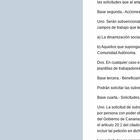
las solicitudes que al am
Base segunda.- Acciones
Uno. Serán subvencionabl
campos de trabajo que te
a) La dinamización social
b) Aquellos que supongan
Comunidad Autónoma.
Dos. En cualquier caso el
plantillas de trabajadores
Base tercera.- Beneficiari
Podrán solicitar las sub
Base cuarta.- Solicitude
Uno. La solicitud de subv
por persona con poder ot
del Gobierno de Canarias,
el artículo 20.1 del citad
incluir tal petición en dic