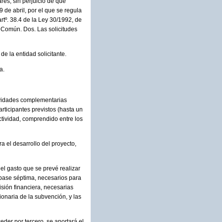
res, sin perjuicio de que
 de abril, por el que se regula
tº. 38.4 de la Ley 30/1992, de
 Común. Dos. Las solicitudes
e la entidad solicitante.
a.
tividades complementarias
articipantes previstos (hasta un
tividad, comprendido entre los
 el desarrollo del proyecto,
el gasto que se prevé realizar
 base séptima, necesarios para
isión financiera, necesarias
cionaria de la subvención, y las
eder por tercero, se aportará el