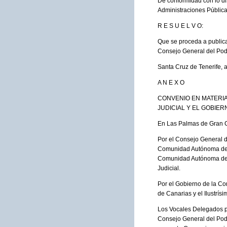
De conformidad con lo dis
Administraciones Pública
R E S U E L V O:
Que se proceda a publica
Consejo General del Pode
Santa Cruz de Tenerife, a
A N E X O
CONVENIO EN MATERI
JUDICIAL Y EL GOBIER
En Las Palmas de Gran Ca
Por el Consejo General de
Comunidad Autónoma de Ca
Comunidad Autónoma de C
Judicial.
Por el Gobierno de la Co
de Canarias y el Ilustrís
Los Vocales Delegados pa
Consejo General del Poder