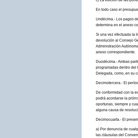
c) La edición de las pone
En todo caso el presupue
Undécima.- Los pagos de 
determina en el anexo co
Si una vez efectuada la l
devolución al Consejo Ge
Administración Autónoma,
anexo correspondiente.
Duodécima.- Ambas partes
programadas dentro del C
Delegada, como, en su ca
Decimotercera.- El perío
De conformidad con la ev
podrá acordarse la prórr
oportunas, siempre y cua
alguna causa de resolució
Decimocuarta.- El presen
a) Por denuncia de cualq
las cláusulas del Conven