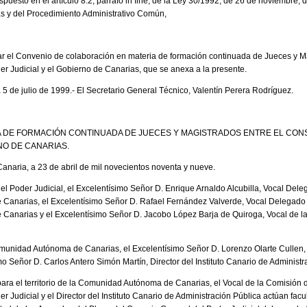
puesto en el artículo 8.2, párrafo in fine, de la Ley 30/1992, de 26 de noviembre,
s y del Procedimiento Administrativo Común,
r el Convenio de colaboración en materia de formación continuada de Jueces y Ma
r Judicial y el Gobierno de Canarias, que se anexa a la presente.
 5 de julio de 1999.- El Secretario General Técnico, Valentín Perera Rodríguez.
A DE FORMACIÓN CONTINUADA DE JUECES Y MAGISTRADOS ENTRE EL CO
NO DE CANARIAS.
naria, a 23 de abril de mil novecientos noventa y nueve.
l Poder Judicial, el Excelentísimo Señor D. Enrique Arnaldo Alcubilla, Vocal Delega
narias, el Excelentísimo Señor D. Rafael Fernández Valverde, Vocal Delegado par
anarias y el Excelentísimo Señor D. Jacobo López Barja de Quiroga, Vocal de la
munidad Autónoma de Canarias, el Excelentísimo Señor D. Lorenzo Olarte Cullen,
imo Señor D. Carlos Antero Simón Martín, Director del Instituto Canario de Administr
ra el territorio de la Comunidad Autónoma de Canarias, el Vocal de la Comisión d
 Judicial y el Director del Instituto Canario de Administración Pública actúan facul