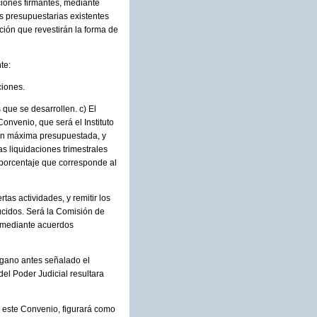
uciones firmantes, mediante
s presupuestarias existentes
ción que revestirán la forma de
te:
ciones.
que se desarrollen. c) El
onvenio, que será el Instituto
ión máxima presupuestada, y
as liquidaciones trimestrales
 porcentaje que corresponde al
tas actividades, y remitir los
ducidos. Será la Comisión de
o mediante acuerdos
órgano antes señalado el
del Poder Judicial resultara
 este Convenio, figurará como