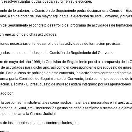
o y resolver cuantas dudas puedan surgir en su ejecución.
nte de lo anterior, la Comisión de Seguimiento podrá designar una Comisión Ejecu
rte, a fin de dotar de una mayor agilidad a la ejecución de este Convenio, y cuya
n de Seguimiento el concreto desarrollo del programa de actividades de formación 
o y ejecución de dichas actividades.
iones necesarias en el desarrollo de las actividades de formación previstas.
egadas o encomendadas por la Comisión de Seguimiento del Convenio.
ro de mayo del año 1999, la Comisión de Seguimiento por sí o a propuesta de la C
de actividades para dicho año, así como el correspondiente presupuesto de ingre
ón. Para el caso de prórroga de este convenio, las actividades correspondientes a
orma por la Comisión de Seguimiento del Convenio, junto con el presupuesto de i
ación. Décima.- El presupuesto de ingresos estará integrado por las aportaciones 
rado por:
 la gestión administrativa, tales como medios materiales, personales e infraestructur
ersonal auxiliar, etc.-, incluidos los gastos de desplazamiento y dietas de alojam
e pertenezcan a la Carrera Judicial.
s de los ponentes, relatores, conferenciantes, etc.