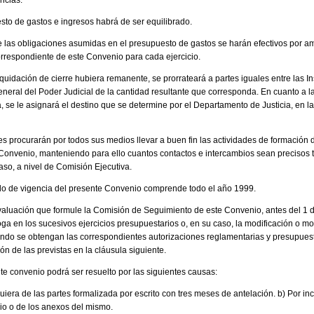
ncias.
sto de gastos e ingresos habrá de ser equilibrado.
las obligaciones asumidas en el presupuesto de gastos se harán efectivos por am
rrespondiente de este Convenio para cada ejercicio.
iquidación de cierre hubiera remanente, se prorrateará a partes iguales entre las In
neral del Poder Judicial de la cantidad resultante que corresponda. En cuanto a la
 se le asignará el destino que se determine por el Departamento de Justicia, en l
 procurarán por todos sus medios llevar a buen fin las actividades de formación
onvenio, manteniendo para ello cuantos contactos e intercambios sean precisos t
so, a nivel de Comisión Ejecutiva.
do de vigencia del presente Convenio comprende todo el año 1999.
aluación que formule la Comisión de Seguimiento de este Convenio, antes del 1 d
oga en los sucesivos ejercicios presupuestarios o, en su caso, la modificación o m
ndo se obtengan las correspondientes autorizaciones reglamentarias y presupues
n de las previstas en la cláusula siguiente.
te convenio podrá ser resuelto por las siguientes causas:
uiera de las partes formalizada por escrito con tres meses de antelación. b) Por i
io o de los anexos del mismo.