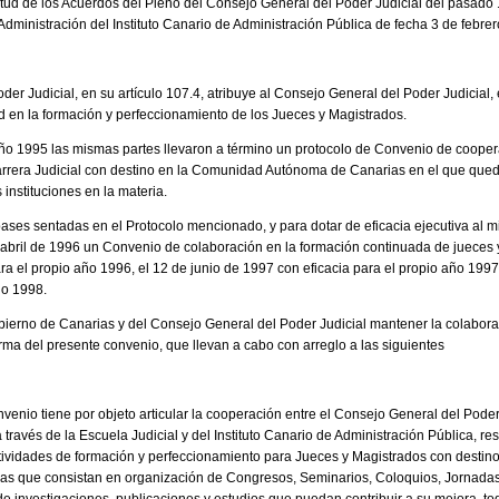
tud de los Acuerdos del Pleno del Consejo General del Poder Judicial del pasado
dministración del Instituto Canario de Administración Pública de fecha 3 de febre
oder Judicial, en su artículo 107.4, atribuye al Consejo General del Poder Judicial,
d en la formación y perfeccionamiento de los Jueces y Magistrados.
l año 1995 las mismas partes llevaron a término un protocolo de Convenio de coope
arrera Judicial con destino en la Comunidad Autónoma de Canarias en el que qued
instituciones en la materia.
s bases sentadas en el Protocolo mencionado, y para dotar de eficacia ejecutiva al
e abril de 1996 un Convenio de colaboración en la formación continuada de jueces
ra el propio año 1996, el 12 de junio de 1997 con eficacia para el propio año 1997
ño 1998.
bierno de Canarias y del Consejo General del Poder Judicial mantener la colabor
rma del presente convenio, que llevan a cabo con arreglo a las siguientes
nvenio tiene por objeto articular la cooperación entre el Consejo General del Pode
ravés de la Escuela Judicial y del Instituto Canario de Administración Pública, re
ctividades de formación y perfeccionamiento para Jueces y Magistrados con dest
las que consistan en organización de Congresos, Seminarios, Coloquios, Jornada