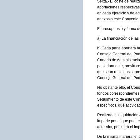
Sexta.- El coste de reali
aportaciones respectivas
en cada ejercicio y de a
anexos a este Convenio.
El presupuesto y forma de
a) La financiación de las
b) Cada parte aportará ha
Consejo General del Poder
Canario de Administració
posteriormente, previa ce
que sean remitidas sobre
Consejo General del Pode
No obstante ello, el Cons
fondos correspondientes a
Seguimiento de este Conv
específicos, qué activida
Realizada la liquidación 
importe por el que pudier
acreedor, percibirá el im
De la misma manera, el p