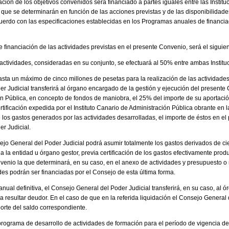
zación de los objetivos convenidos será financiado a partes iguales entre las Instit
 que se determinarán en función de las acciones previstas y de las disponibilidade
cuerdo con las especificaciones establecidas en los Programas anuales de financia
 financiación de las actividades previstas en el presente Convenio, será el siguien
 actividades, consideradas en su conjunto, se efectuará al 50% entre ambas Institu
sta un máximo de cinco millones de pesetas para la realización de las actividades 
 Judicial transferirá al órgano encargado de la gestión y ejecución del presente C
n Pública, en concepto de fondos de maniobra, el 25% del importe de su aportac
rtificación expedida por el Instituto Canario de Administración Pública obrante en l
 los gastos generados por las actividades desarrolladas, el importe de éstos en el
r Judicial.
ejo General del Poder Judicial podrá asumir totalmente los gastos derivados de cier
 la entidad u órgano gestor, previa certificación de los gastos efectivamente pro
enio la que determinará, en su caso, en el anexo de actividades y presupuesto 
des podrán ser financiadas por el Consejo de esta última forma.
anual definitiva, el Consejo General del Poder Judicial transferirá, en su caso, al 
a resultar deudor. En el caso de que en la referida liquidación el Consejo General 
porte del saldo correspondiente.
rograma de desarrollo de actividades de formación para el período de vigencia de