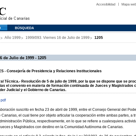
Accesibilidad
Mapa we
O
BÚSQUEDA
Año 1999
1999/093. Viernes 16 de Julio de 1999
1205
6 de Julio de 1999 - 1205
- Consejería de Presidencia y Relaciones Institucionales
al Técnica.- Resolución de 5 de julio de 1999, por la que se dispone que se proc
rias el convenio en materia de formación continuada de Jueces y Magistrados 
er Judicial y el Gobierno de Canarias.
 pdf
boración suscrito en fecha 23 de abril de 1999, entre el Consejo General del Poder
narias, el cual tiene por objeto articular la cooperación entre ambas partes, a tr
Administración Pública, respectivamente, en lo que se refiere a cualesquiera activi
Jueces y Magistrados con destino en la Comunidad Autónoma de Canarias.