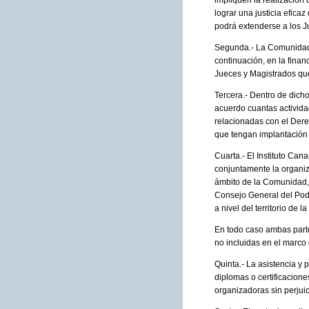
impliquen la realización 
lograr una justicia efica
podrá extenderse a los J
Segunda.- La Comunidad 
continuación, en la finan
Jueces y Magistrados qu
Tercera.- Dentro de dic
acuerdo cuantas activida
relacionadas con el Der
que tengan implantación
Cuarta.- El Instituto Can
conjuntamente la organiz
ámbito de la Comunidad, 
Consejo General del Poder
a nivel del territorio d
En todo caso ambas part
no incluidas en el marco
Quinta.- La asistencia y 
diplomas o certificacion
organizadoras sin perjuic