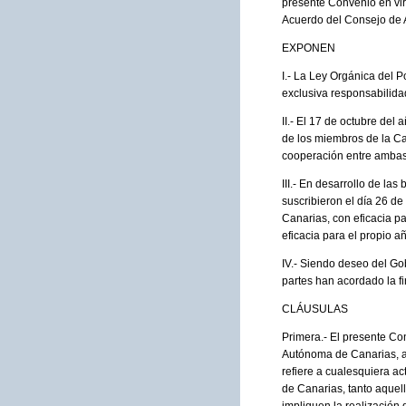
presente Convenio en vir
Acuerdo del Consejo de A
EXPONEN
I.- La Ley Orgánica del P
exclusiva responsabilida
II.- El 17 de octubre de
de los miembros de la C
cooperación entre ambas 
III.- En desarrollo de la
suscribieron el día 26 d
Canarias, con eficacia pa
eficacia para el propio a
IV.- Siendo deseo del Go
partes han acordado la fi
CLÁUSULAS
Primera.- El presente Co
Autónoma de Canarias, a t
refiere a cualesquiera a
de Canarias, tanto aquel