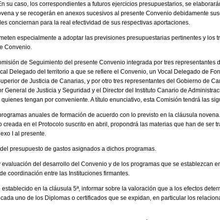
n su caso, los correspondientes a futuros ejercicios presupuestarios, se elaborar
novena y se recogerán en anexos sucesivos al presente Convenio debidamente susc
les conciernan para la real efectividad de sus respectivas aportaciones.
ten especialmente a adoptar las previsiones presupuestarias pertinentes y los t
te Convenio.
omisión de Seguimiento del presente Convenio integrada por tres representantes 
cal Delegado del territorio a que se refiere el Convenio, un Vocal Delegado de Fo
uperior de Justicia de Canarias, y por otro tres representantes del Gobierno de Ca
or General de Justicia y Seguridad y el Director del Instituto Canario de Administra
quienes tengan por conveniente. A título enunciativo, esta Comisión tendrá las sig
 programas anuales de formación de acuerdo con lo previsto en la cláusula novena. 
creada en el Protocolo suscrito en abril, propondrá las materias que han de ser tr
exo I al presente.
n del presupuesto de gastos asignados a dichos programas.
y evaluación del desarrollo del Convenio y de los programas que se establezcan e
de coordinación entre las Instituciones firmantes.
establecido en la cláusula 5ª, informar sobre la valoración que a los efectos dete
cada uno de los Diplomas o certificados que se expidan, en particular los relacio