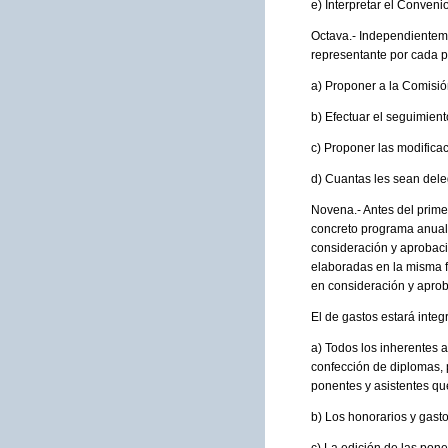
e) Interpretar el Conveni
Octava.- Independienteme
representante por cada pa
a) Proponer a la Comisió
b) Efectuar el seguimient
c) Proponer las modificac
d) Cuantas les sean del
Novena.- Antes del prime
concreto programa anual 
consideración y aprobaci
elaboradas en la misma f
en consideración y aprob
El de gastos estará integ
a) Todos los inherentes a
confección de diplomas, p
ponentes y asistentes qu
b) Los honorarios y gasto