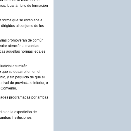
o ello con la finalidad de
danos. Igual ámbito de formación
a forma que se establece a
dirigidos al conjunto de los
narias promoverán de común
ular atención a materias
das aquellas normas legales
 Judicial asumirán
o que se desarrollen en el
o, y sin perjuicio de que el
vel de provincia o inferior, o
l Convenio.
vidades programadas por ambas
edio de la expedición de
 ambas Instituciones
.