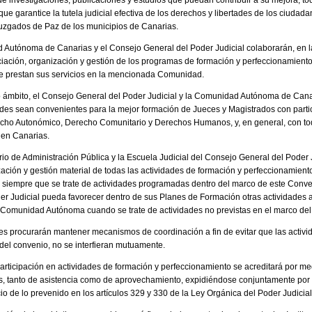
de investigaciones, publicaciones y estudios que puedan contribuir a su mejora, tod
z que garantice la tutela judicial efectiva de los derechos y libertades de los ciuda
uzgados de Paz de los municipios de Canarias.
Autónoma de Canarias y el Consejo General del Poder Judicial colaborarán, en l
ciación, organización y gestión de los programas de formación y perfeccionamiento 
e prestan sus servicios en la mencionada Comunidad.
ho ámbito, el Consejo General del Poder Judicial y la Comunidad Autónoma de Ca
des sean convenientes para la mejor formación de Jueces y Magistrados con partic
echo Autonómico, Derecho Comunitario y Derechos Humanos, y, en general, con to
 en Canarias.
ario de Administración Pública y la Escuela Judicial del Consejo General del Poder
ación y gestión material de todas las actividades de formación y perfeccionamient
siempre que se trate de actividades programadas dentro del marco de este Conveni
 Judicial pueda favorecer dentro de sus Planes de Formación otras actividades a ni
e la Comunidad Autónoma cuando se trate de actividades no previstas en el marco de
es procurarán mantener mecanismos de coordinación a fin de evitar que las acti
 del convenio, no se interfieran mutuamente.
participación en actividades de formación y perfeccionamiento se acreditará por m
es, tanto de asistencia como de aprovechamiento, expidiéndose conjuntamente por
io de lo prevenido en los artículos 329 y 330 de la Ley Orgánica del Poder Judicial