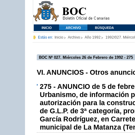
INICIO
ARCHIVO
BÚSQUEDA
Estás en:
Inicio
Archivo
Año 1992
1992/027. Miérco
BOC Nº 027. Miércoles 26 de Febrero de 1992 - 275
VI. ANUNCIOS - Otros anuncios 
275 - ANUNCIO de 5 de febrer
Urbanismo, de información púb
autorización para la constr
de G.L.P. de 3ª categoría, p
García Rodríguez, en Carret
municipal de La Matanza (Ten