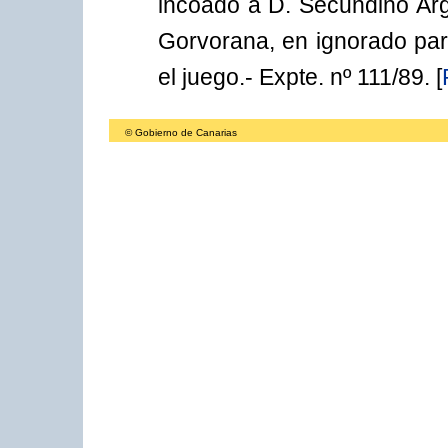
incoado a D. Secundino Arge
Gorvorana, en ignorado para
el juego.- Expte. nº 111/89.
[
© Gobierno de Canarias