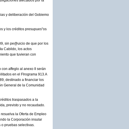
bligaciones afectados por la
cias y deliberación del Gobiemo
sos y los créditos presupues"os
989, sin pe@uicio de que por los
a Cabildo, los actos
niento que tuvieran con
 con affeglo al anexo Il serán
ilitados en el Flrograma 913.A
, destinado a financiar los
ción General de la Comunidad
 créditos traspasados a la
ida, previsto y no recaudado.
e resuelva la Oferta de Empleo
ndo la Corporación insular
 o pruebas selectivas.