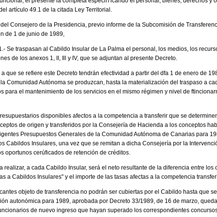
uncional, el presente la completa especif7icando el personal, bienes, derechos y o
 artículo 49.1 de la citada Ley Territorial.
a del Consejero de la Presidencia, previo informe de la Subcomisión de Transferen
n de 1 de junio de 1989,
 1.- Se traspasan al Cabildo Insular de La Palma el personal, los medios, los recur
nes de los anexos 1, II, Ill y IV, que se adjuntan al presente Decreto.
s a que se refiere este Decreto tendrán efectividad a partir del dfa 1 de enero de 1
a Comunidad Autónoma se produzcan, hasta la materialización del traspaso a cad
s para el mantenimiento de los servicios en el mismo régimen y nivel de ftincionar
 presupuestarios disponibles afectos a la competencia a transferir que se determinen
ceptos de origen y transferidos por la Consejería de Hacienda a los conceptos hab
 vigentes Presupuestos Generales de la Comunidad Autónoma de Canarias para 1989
los Cabildos Insulares, una vez que se remitan a dicha Consejería por la Interven
 oportunos cerúficados de retención de créditos.
a realizar, a cada Cabildo Insular, será el neto resultante de la diferencia entre los
s a Cabildos Insulares" y el importe de las tasas afectas a la competencia transfer
acantes objeto de transferencia no podrán ser cubiertas por el Cabildo hasta que s
ación autonómica para 1989, aprobada por Decreto 33/1989, de 16 de marzo, queda
funcionarios de nuevo ingreso que hayan superado los correspondientes concursos