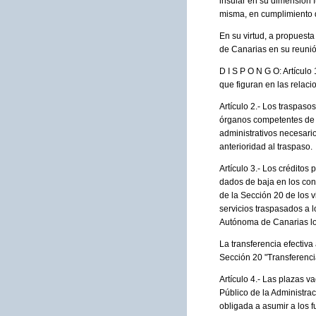
insular en su dimensión f
misma, en cumplimiento del
En su virtud, a propuest
de Canarias en su reunió
D I S P O N G O: Artículo
que figuran en las relacio
Artículo 2.- Los traspaso
órganos competentes de l
administrativos necesario
anterioridad al traspaso.
Artículo 3.- Los créditos
dados de baja en los con
de la Sección 20 de los
servicios traspasados a 
Autónoma de Canarias los
La transferencia efectiva 
Sección 20 "Transferencia
Artículo 4.- Las plazas v
Público de la Administr
obligada a asumir a los 