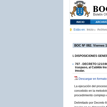
INICIO
ARCHIV
Estás en:
Inicio
Archivo
BOC Nº 082. Viernes 1
I. DISPOSICIONES GENER
707 - DECRETO 121/1989,
traspaso, al Cabildo In
insular.
Descargar en formato
La ejecución del proceso 
concebido en la metodolo
procedimiento complejo e
Delimitado por Decreto 60