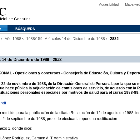
Accesibilidad
Mapa we
O
BÚSQUEDA
Año 1988
1988/159. Miércoles 14 de Diciembre de 1988
2832
 14 de Diciembre de 1988 - 2832
NAL - Oposiciones y concursos - Consejería de Educación, Cultura y Deport
2 de noviembre de 1988, de la Dirección General de Personal, por la que se m
ue hace pública la adjudicación de comisiones de servicio, de acuerdo con la R
situaciones personales especiales por motivos de salud para el curso 1988-89.
 pdf
to remitido para la publicación de la citada Resolución de 12 de agosto de 1988, inse
 2 de septiembre de 1988, procede efectuar la oportuna rectificacion.
nexo 1, donde dice:
ez Rodríguez, Carmen A. T. Administrativa