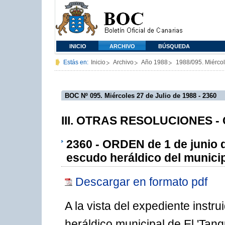
INICIO
ARCHIVO
BÚSQUEDA
Estás en:
Inicio
Archivo
Año 1988
1988/095. Miércol
BOC Nº 095. Miércoles 27 de Julio de 1988 - 2360
III. OTRAS RESOLUCIONES - C
2360 - ORDEN de 1 de junio d
escudo heráldico del municip
Descargar en formato pdf
A la vista del expediente instr
heráldico municipal de El 'Tan